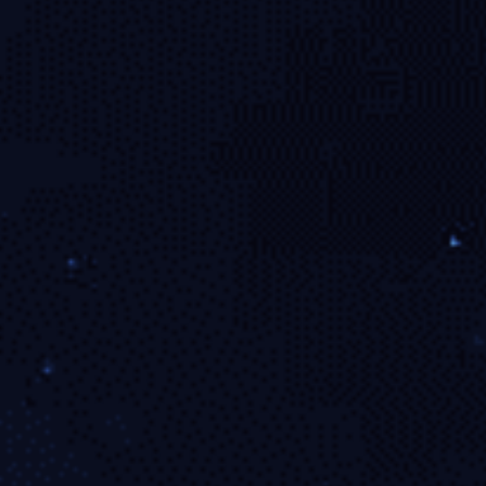
使命
方网站平台，我们始终以科技驱动、服务导向为核
、可信赖的体育数据与直播生态。
南JN唯一官方网站-江南jn官网登录入口积极拓
需求为目标，逐步形成独有的技术优势与服务口