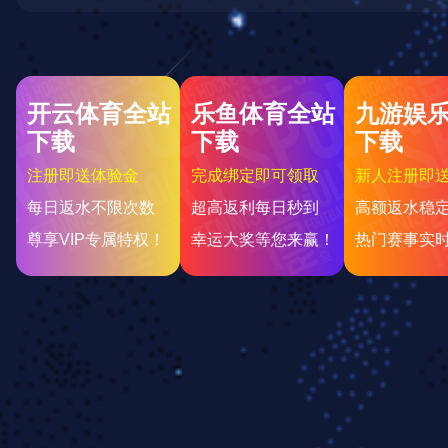
爱好者喜爱。
我们将继续秉持“
技术创新、用户至
网站-江南jn官网登录入口平台。