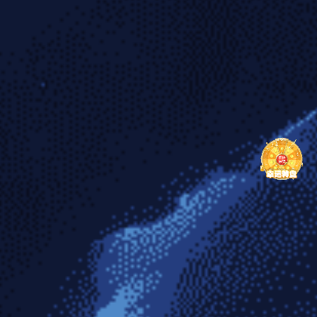
99.2%
欺诈行为识别
别与权限隔离，为江南JN唯一官方网站平台用户建立第
障数据在江南JN唯一官方网站-江南jn官网登录入口体