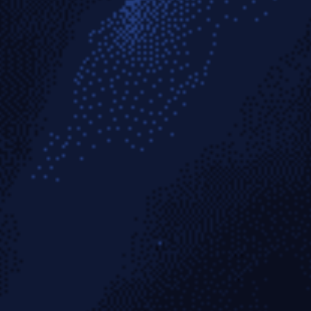
移。
推荐。
适合江南JN唯一官方网站-江南jn官网登录入口用户快速上手。