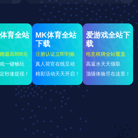
于成为全球领先的江南JN唯一官方