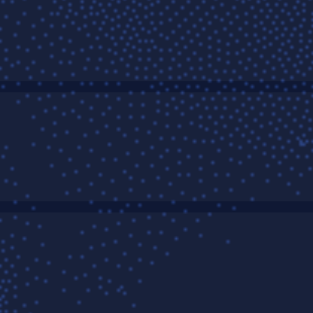
江南JN唯一官方网站公司简介
球市场的综合体育赛事直播与数据服务平台，专注于为体育
多终端同步
等核心功能，为用户提供一站式的江南JN唯一官方
构稳定高效，全面适配 APP、PC 和移动网页端。在东南
获得便捷、可靠的服务体验。
已拥有超
100 万+
注册用户，服务网络覆盖十余国家与地区，