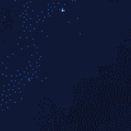
响应效率与数据稳定性。
风控识别成功率