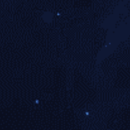
v6.0.0 · 发布于 2025年3月