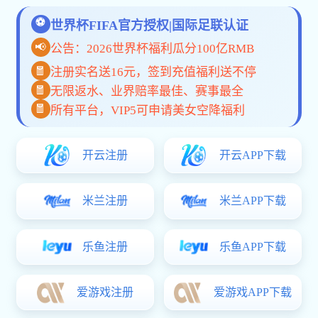
立即下载江南JN唯一官方网站APP