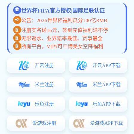
立即下载江南JN唯一官方网站APP