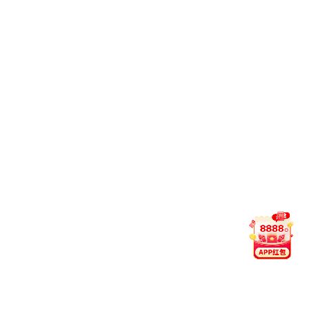
一个细节。
与此同时，博彩市场也对此次可能发生的转会进行了
反应，不少博彩公司纷纷调整相关赔率。这显示出市
场对这笔交易充满信心，同时也折射出各方对这位年
轻才俊未来表现的不确定性。然而，无论结果如何，
此次谈判无疑已吸引了大量关注，为未来进一步发展
埋下伏笔。
此外，在这种情况下，其他俱乐部也开始行动起来。
看到戈登即将加盟巴萨的信息后，一些竞争对手或许
开始重新评估自己的阵容规划，从而导致整个转会市
场出现连锁反应。这种影响不仅限于单个球员，而是
可能波及多个球队甚至整个联赛。